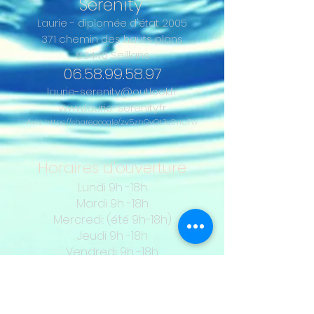
Serenity
Laurie
- diplomée d'état 2005
371 chemin des hauts plans
83440 Seillans
06.58.99.58.97
laurie-serenity@outlook.fr
www.la
urie-serenity.fr
Avis:
https://share.google/zv5zhGvQt3q8vruFw
Horaires d'ouverture
Lundi 9h -18h
Mardi 9h -18h
Mercredi: (été 9h-18h)
Jeudi 9h -18h
Vendredi 9h -18h
Samedi 9h -12h
sur demande
(été 9h -18h)
Dimanche fermé