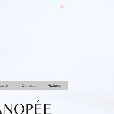
 cards
Contact
Pictures